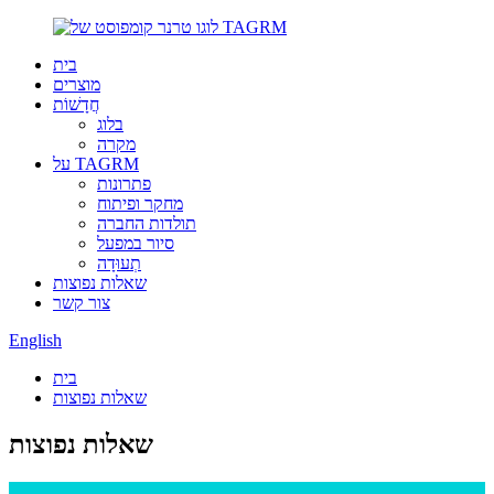
בית
מוצרים
חֲדָשׁוֹת
בלוג
מקרה
על TAGRM
פתרונות
מחקר ופיתוח
תולדות החברה
סיור במפעל
תְעוּדָה
שאלות נפוצות
צור קשר
English
בית
שאלות נפוצות
שאלות נפוצות