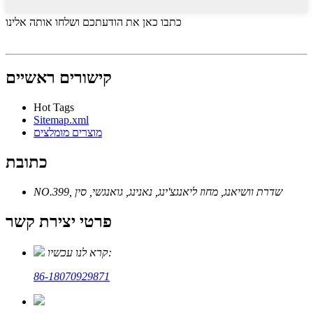
כתבו כאן את הודעתכם ושלחו אותה אלינו
קישורים ראשיים
Hot Tags
Sitemap.xml
מוצרים מומלצים
כתובת
NO.399, שדרת וושיאנג, מחוז ליאנגצ'ינג, נאנינג, גואנגשי, סין
פרטי יצירת קשר
קרא לנו עכשיו:
86-18070929871