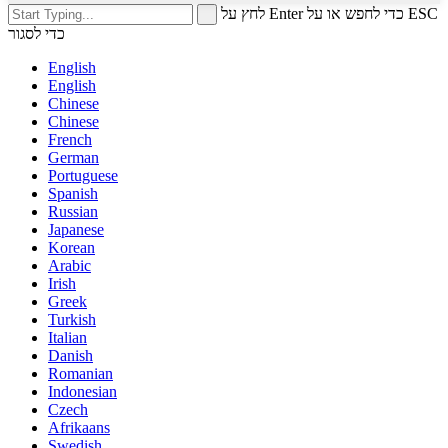
לחץ על Enter כדי לחפש או על ESC
כדי לסגור
English
English
Chinese
Chinese
French
German
Portuguese
Spanish
Russian
Japanese
Korean
Arabic
Irish
Greek
Turkish
Italian
Danish
Romanian
Indonesian
Czech
Afrikaans
Swedish